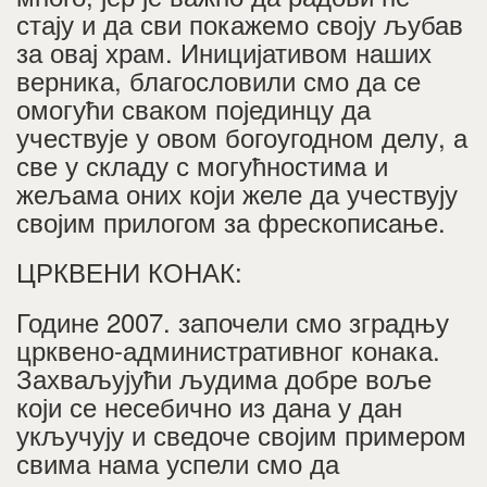
стају и да сви покажемо своју љубав
за овај храм. Иницијативом наших
верника, благословили смо да се
омогући сваком појединцу да
учествује у овом богоугодном делу, а
све у складу с могућностима и
жељама оних који желе да учествују
својим прилогом за фрескописање.
ЦРКВЕНИ КОНАК:
Године 2007. започели смо зградњу
црквено-административног конака.
Захваљујући људима добре воље
који се несебично из дана у дан
укључују и сведоче својим примером
свима нама успели смо да