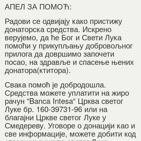
АПЕЛ ЗА ПОМОЋ:
Радови се одвијају како пристижу
донаторска средства. Искрено
верујемо, да ће Бог и Свети Лука
помоћи у прикупљању добровољног
прилога да довршимо започети
посао, на здравље и спасење њених
донатора(ктитора).
Свака помоћ је добродошла.
Средства можете уплатити на жиро
рачун “Banca Intesa“ Црква светог
Луке бр. 160-39731-96 или на
благајни Цркве светог Луке у
Смедереву. Уговоре о донацији као и
све информације, можете добити код