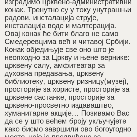
изградимо црквено-административни
конак. Тренутно су у току унутрашњи
радови, инсталација струје,
инсталација воде и малтерација.
Овај конак ће бити благо не само
Смедеревцима већ и читавој Србији.
Конак обједињује све оно што је
неопходно за Цркву и њене вернике:
црквену салу, амфитеатар за
духовна предавања, црквену
библиотеку, црквену ризницу(музеј),
просторије за хористе, просторије за
црквене састанке, просторије за
црквено-просветно издаваштво,
хуманитарне акције… Позивамо Вас
да се у што већем броју укључујете
како бисмо завршили ово богоугодно
место, које је предвиђено за