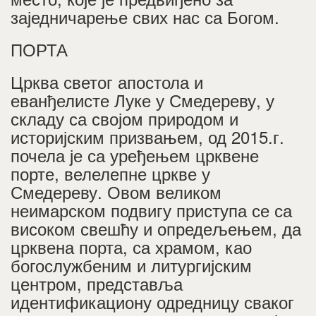
заједничарење свих нас са Богом.
ПОРТА
Црква светог апостола и
еванђелисте Луке у Смедереву, у
складу са својом природом и
историјским призвањем, од 2015.г.
почела је са уређењем црквене
порте, велелепне цркве у
Смедереву. Овом великом
неимарском подвигу приступа се са
високом свешћу и опредељењем, да
црквена порта, са храмом, као
богослужбеним и литургијским
центром, представља
идентификациону одредницу сваког