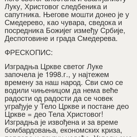
Луку, Христовог следбеника и
сапутника. Његове мошти донео је у
Смедерево, као чувара, сведока и
посредника Божијег између Србије,
Деспотовине и града Смедерева.
ФРЕСКОПИС:
Изградња Цркве светог Луке
започела је 1998.г., у најтежем
времену за наш народ. Сви смо се
водили чињеницом да нема веће
радости од радости да се човек
уграђује у Тело Цркве и постане део
Цркве = део Тела Христовог!
Изградња је извођена и за време
бомбардовања, економских криза,