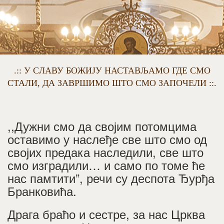
.:: У СЛАВУ БОЖИЈУ НАСТАВЉАМО ГДЕ СМО
СТАЛИ, ДА ЗАВРШИМО ШТО СМО ЗАПОЧЕЛИ ::.
,,Дужни смо да својим потомцима
оставимо у наслеђе све што смо од
својих предака наследили, све што
смо изградили… и само по томе ће
нас памтити”, речи су деспота Ђурђа
Бранковића.
Драга браћо и сестре, за нас Црква