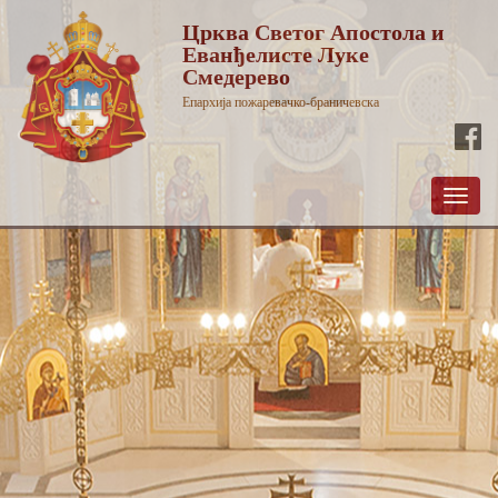
Црква Светог Апостола и
Еванђелисте Луке
Смедерево
Епархија пожаревачко-браничевска