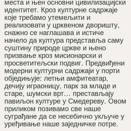
места и њен основни цивилизацијски
идентитет. Кроз културне садржаје
које требамо утемељити и
реализовати у црквеном дворишту,
снажно се наглашава и истиче
начело да култура представља саму
суштину природе цркве и њено
призвање кроз мисионарски и
просветитељски подвиг. Предвиђени
модерни културни садржаји у порти
обједињује: летњи амфитеатар,
дечију играоницу, парк за младе и
старе, шумски врт… престављају
павиљон културе у Смедереву. Овом
приликом позивамо све наше
суграђане да се несебично укључе у
уређивање наше заједничке потре.