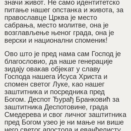
значи живот. Не само идентитетско
питање нашег опстанка и живота, за
православце Црква је место
сабрања, место молитве, она је
возглављење њеног града, она је
верски и национални споменик!
Ово што је пред нама сам Господ је
благословио, да наше генерације
зидају овакав објекат у славу
Господа нашега Исуса Христа и
спомен светог Луке, као нашег
заштитника и посредника пред
Богом. Деспот Ђурађ Бранковић за
заштитника Деспотовине, града
Смедерева и свог личног заштитника
пред Богом узео је ни мање ни више
него светог апостола и еванђелисту