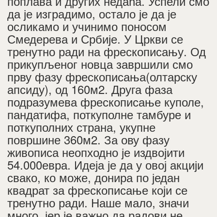
поплава и других недаћа. Успели смо
да је изградимо, остало је да је
осликамо и учинимо поносом
Смедерева и Србије. У Цркви се
тренутно ради на фрескописању. Од
прикупљеног новца завршили смо
прву фазу фрескописања(олтарску
апсиду), од 160м2. Друга фаза
подразумева фрескописање куполе,
пандатифа, поткуполне тамбуре и
поткуполних страна, укупне
површине 360м2. За ову фазу
живописа неопходно је издвојити
54.000евра. Идеја је да у овој акцији
свако, ко може, донира по један
квадрат за фрескописање који се
тренутно ради. Наше мало, значи
много, јер је важно да радови не