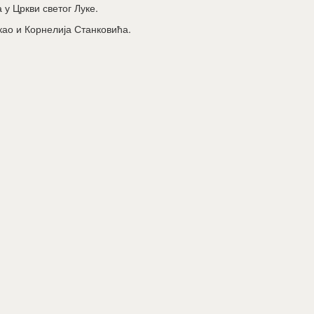
 у Цркви светог Луке.
као и Корнелија Станковића.