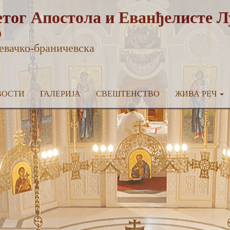
тог Апостола и Еванђелисте Л
о
евачко-браничевска
ВОСТИ
ГАЛЕРИЈА
СВЕШТЕНСТВО
ЖИВА РЕЧ