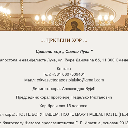
.:: ЦРКВЕНИ ХОР ::.
Црквени хор „ Свети Лука “
 апостола и еванђелисте Луке, ул. Ђуре Даничића бб, 11 300 Смеде
Контакт
Тел: +381 0607509401
Маил: crkvasvetogapostolaluke@gmail.com
Диригент хора: Александра Вујић
Председник хора: протојереј Недељко Ристановић
Хор броји око 15 чланова.
ан хора: „ПОЈТЕ БОГУ НАШЕМ, ПОЈТЕ ЦАРУ НАШЕМ, ПОЈТЕ (Пс.46
по благослову Његовог преосвештенства Г. Г. Игнатија, основан 2013