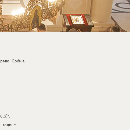
рево, Србија.
,6)“.
. године.