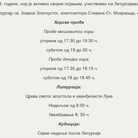
 године, хор је активно својим појањем, учествовао на Литургијама
ургију св. Јована Златоустог, композитора Стевана Ст. Мокрањца, 
Хорске пробе
Пробе мешовитог хора:
уторком од 17.30 до 19.30 ч.
суботом од 19 до 20 ч.
Пробе дечијег хора:
уторком од 17.30 до 18.15 ч.
суботом од 18 до 18.45 ч.
Литургија:
Црква светог апостола и еванђелисте Луке
Недељом од 9.00 ч.
Увежбавање 8. 30 ч.
Аудиција:
Сваке недеље после Литургије