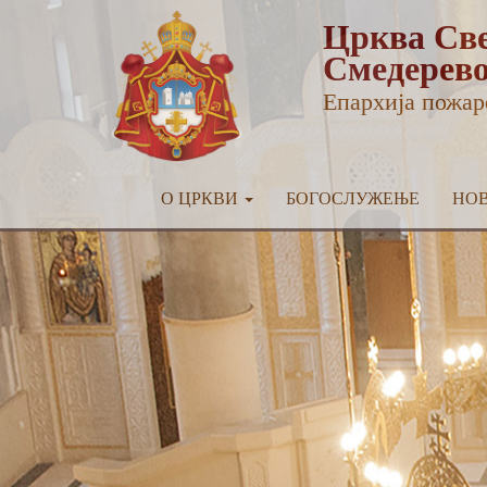
Црква Све
Смедерев
Епархија пожар
О ЦРКВИ
БОГОСЛУЖЕЊЕ
НО