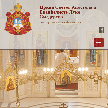
Црква Светог Апостола и
Еванђелисте Луке
Смедерево
Епархија пожаревачко-браничевска