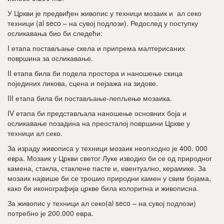
У Цркви је предвиђен живопис у техници мозаик и ал секо
техници (al seco – на сувој подлози). Редослед у поступку
осликавања био би следећи:
I етапа постављање скела и припрема малтерисаних
површина за осликавање.
II етапа била би подела простора и наношење скица
појединих ликова, сцена и пејзажа на зидове.
III етапа била би постављање-лепљење мозаика.
IV етапа би представљала наношење основних боја и
осликавање позадина на преосталој површини Цркве у
техници ал секо.
За израду живописа у техници мозаик неопходно је 400. 000
евра. Мозаик у Цркви светог Луке изводио би се од природног
камена, стакла, стаклене пасте и, евентуално, керамике. За
мозаик највише би се трошио природни камен у свим бојама,
како би иконографија цркве била колоритна и живописна.
За живопис у техници ал секо(al seco – на сувој подлози)
потребно је 200.000 евра.