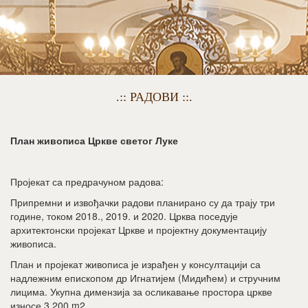
.:: РАДОВИ ::.
План живописа Цркве светог Луке
Пројекат са предрачуном радова:
Припремни и извођачки радови планирано су да трају три
године, током 2018., 2019. и 2020. Црква поседује
архитектонски пројекат Цркве и пројектну документацију
живописа.
План и пројекат живописа је израђен у консултацији са
надлежним епископом др Игнатијем (Мидићем) и стручним
лицима. Укупна димензија за осликавање простора цркве
износе 3.200 m2.