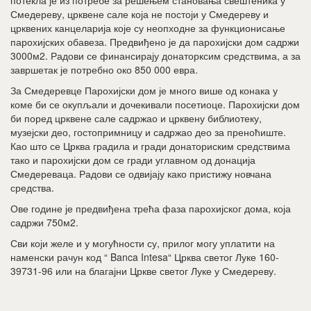
потекла је из потребе за решењем становања свештеника у
Смедереву, црквене сале која не постоји у Смедереву и
црквених канцеларија које су неопходне за функционисање
парохијских обавеза. Предвиђено је да парохијски дом садржи
3000м2. Радови се финансирају донаторксим средствима, а за
завршетак је потребно око 850 000 евра.
За Смедеревце Парохијски дом је много више од конака у
коме би се окупљали и дочекивали посетиоце. Парохијски дом
би поред црквене сале садржао и црквену библиотеку,
музејски део, гостопримницу и садржао део за преноћиште.
Као што се Црква градила и гради донаториским средствима
тако и парохијски дом се гради углавном од донација
Смедереваца. Радови се одвијају како пристижу новчана
средства.
Ове године је предвиђена трећа фаза парохијског дома, која
садржи 750м2.
Сви који желе и у могућности су, прилог могу уплатити на
наменски рачун код “ Banca Intesa“ Црква светог Луке 160-
39731-96 или на благајни Цркве светог Луке у Смедереву.