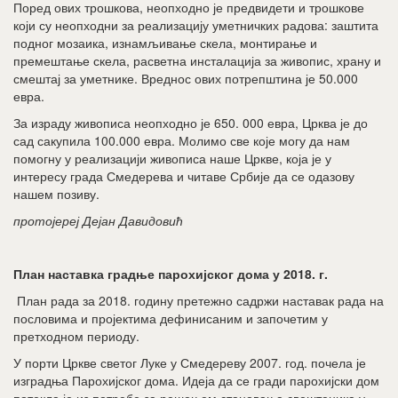
Поред ових трошкова, неопходно је предвидети и трошкове
који су неопходни за реализацију уметничких радова: заштита
подног мозаика, изнамљивање скела, монтирање и
премештање скела, расветна инсталација за живопис, храну и
смештај за уметнике. Вреднос ових потрепштина је 50.000
евра.
За израду живописа неопходно је 650. 000 евра, Црква је до
сад сакупила 100.000 евра. Молимо све које могу да нам
помогну у реализацији живописа наше Цркве, која је у
интересу града Смедерева и читаве Србије да се одазову
нашем позиву.
протојереј Дејан Давидовић
План наставка градње парохијског дома у 2018. г.
План рада за 2018. годину претежно садржи наставак рада на
пословима и пројектима дефинисаним и започетим у
претходном периоду.
У порти Цркве светог Луке у Смедереву 2007. год. почела је
изградња Парохијског дома. Идеја да се гради парохијски дом