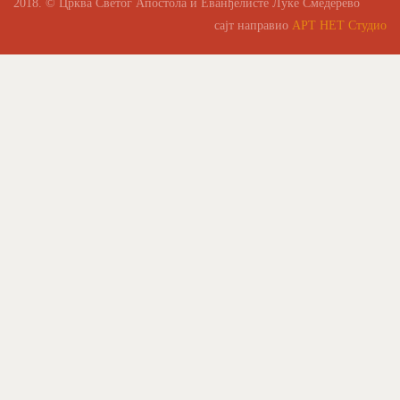
2018. © Црква Светог Апостола и Еванђелисте Луке Смедерево
сајт направио
АРТ НЕТ Студио