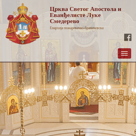
Црква Светог Апостола и
Еванђелисте Луке
Смедерево
Епархија пожаревачко-браничевска