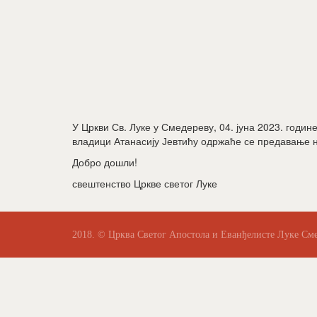
У Цркви Св. Луке у Смедереву, 04. јуна 2023. год
владици Атанасију Јевтићу одржаће се предавање н
Добро дошли!
свештенство Цркве светог Луке
2018. © Црква Светог Апостола и Еванђелисте Луке См