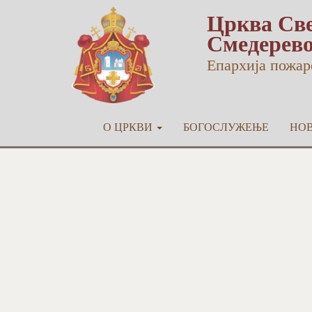
Црква Све
Смедерев
Епархија пожар
О ЦРКВИ
БОГОСЛУЖЕЊЕ
НО