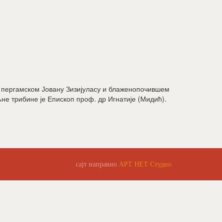
у пергамском Јовану Зизијуласу и блаженопочившем
не трибине је Епископ проф. др Игнатије (Мидић).
сајт направио
АРТ НЕТ Студио