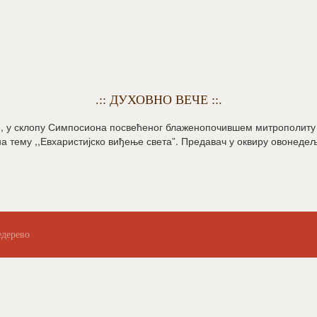
.:: ДУХОВНО ВЕЧЕ ::.
ине, у склопу Симпосиона посвећеног блаженопочившем митрополит
а тему ,,Евхаристијско виђење света”. Предавач у оквиру овонедељ
едерево