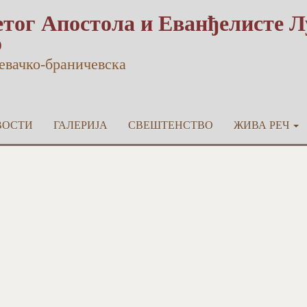
тог Апостола и Еванђелисте Л
о
евачко-браничевска
ВОСТИ
ГАЛЕРИЈА
СВЕШТЕНСТВО
ЖИВА РЕЧ